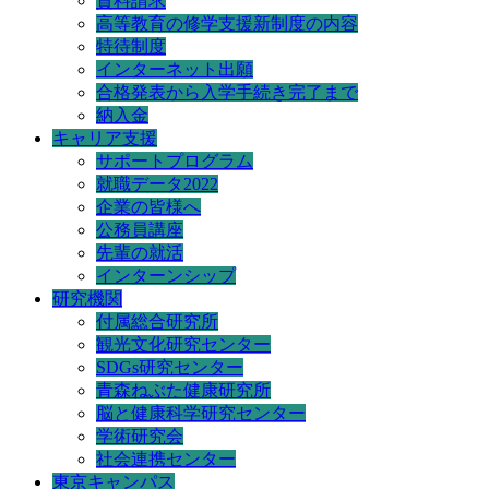
資料請求
高等教育の修学支援新制度の内容
特待制度
インターネット出願
合格発表から入学手続き完了まで
納入金
キャリア支援
サポートプログラム
就職データ2022
企業の皆様へ
公務員講座
先輩の就活
インターンシップ
研究機関
付属総合研究所
観光文化研究センター
SDGs研究センター
青森ねぶた健康研究所
脳と健康科学研究センター
学術研究会
社会連携センター
東京キャンパス