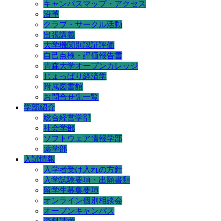
キャンパスマップ・アクセス
沿革
クラブ・サークル活動
出張講義
大学機関別認証評価
自己点検・評価報告書
青森大学オープンカレッジ
じょっぱり経済学
附属図書館
お問合せ先一覧
学部紹介
総合経営学部
社会学部
ソフトウェア情報学部
薬学部
入試情報
入学者受け入れの方針
入学試験要項・出願書類
留学生募集要項
オンライン個別相談会
オープンキャンパス