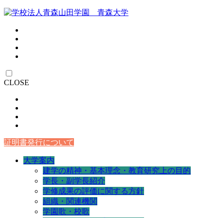
CLOSE
証明書発行について
大学案内
建学の精神・基本理念・教育研究上の目的
学長・副学長紹介
学修成果の評価に関する方針
組織・関連機関
学園歌・校歌