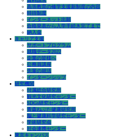
資料請求
高等教育の修学支援新制度の内容
特待制度
インターネット出願
合格発表から入学手続き完了まで
納入金
キャリア支援
サポートプログラム
就職データ2022
企業の皆様へ
公務員講座
先輩の就活
インターンシップ
研究機関
付属総合研究所
観光文化研究センター
SDGs研究センター
青森ねぶた健康研究所
脳と健康科学研究センター
学術研究会
社会連携センター
東京キャンパス