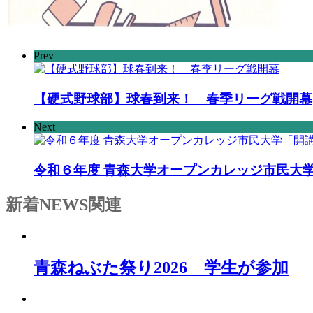
Prev
【硬式野球部】球春到来！ 春季リーグ戦開幕
Next
令和６年度 青森大学オープンカレッジ市民大
新着NEWS
関連
青森ねぶた祭り2026 学生が参加