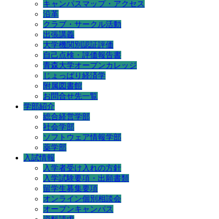
キャンパスマップ・アクセス
沿革
クラブ・サークル活動
出張講義
大学機関別認証評価
自己点検・評価報告書
青森大学オープンカレッジ
じょっぱり経済学
附属図書館
お問合せ先一覧
学部紹介
総合経営学部
社会学部
ソフトウェア情報学部
薬学部
入試情報
入学者受け入れの方針
入学試験要項・出願書類
留学生募集要項
オンライン個別相談会
オープンキャンパス