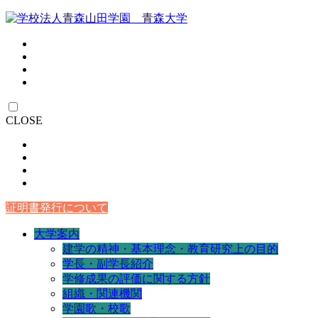
CLOSE
証明書発行について
大学案内
建学の精神・基本理念・教育研究上の目的
学長・副学長紹介
学修成果の評価に関する方針
組織・関連機関
学園歌・校歌