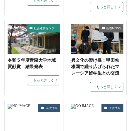
もっと詳しく
もっと詳しく
社会連携センター
新着NEWS
令和５年度青森大学地域
異文化の架け橋：甲田幼
貢献賞 結果発表
稚園で繰り広げられたマ
レーシア留学生との交流
もっと詳しく
もっと詳しく
入試情報
入試情報