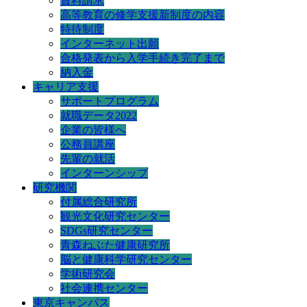
資料請求
高等教育の修学支援新制度の内容
特待制度
インターネット出願
合格発表から入学手続き完了まで
納入金
キャリア支援
サポートプログラム
就職データ2022
企業の皆様へ
公務員講座
先輩の就活
インターンシップ
研究機関
付属総合研究所
観光文化研究センター
SDGs研究センター
青森ねぶた健康研究所
脳と健康科学研究センター
学術研究会
社会連携センター
東京キャンパス