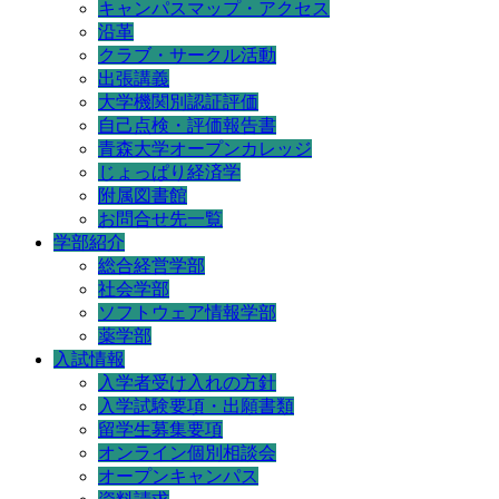
キャンパスマップ・アクセス
沿革
クラブ・サークル活動
出張講義
大学機関別認証評価
自己点検・評価報告書
青森大学オープンカレッジ
じょっぱり経済学
附属図書館
お問合せ先一覧
学部紹介
総合経営学部
社会学部
ソフトウェア情報学部
薬学部
入試情報
入学者受け入れの方針
入学試験要項・出願書類
留学生募集要項
オンライン個別相談会
オープンキャンパス