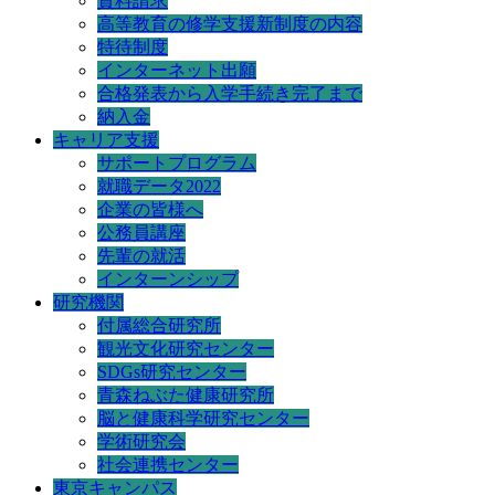
資料請求
高等教育の修学支援新制度の内容
特待制度
インターネット出願
合格発表から入学手続き完了まで
納入金
キャリア支援
サポートプログラム
就職データ2022
企業の皆様へ
公務員講座
先輩の就活
インターンシップ
研究機関
付属総合研究所
観光文化研究センター
SDGs研究センター
青森ねぶた健康研究所
脳と健康科学研究センター
学術研究会
社会連携センター
東京キャンパス