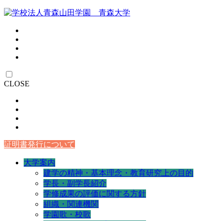
CLOSE
証明書発行について
大学案内
建学の精神・基本理念・教育研究上の目的
学長・副学長紹介
学修成果の評価に関する方針
組織・関連機関
学園歌・校歌