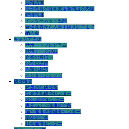
資料請求
高等教育の修学支援新制度の内容
特待制度
インターネット出願
合格発表から入学手続き完了まで
納入金
キャリア支援
サポートプログラム
就職データ2022
企業の皆様へ
公務員講座
先輩の就活
インターンシップ
研究機関
付属総合研究所
観光文化研究センター
SDGs研究センター
青森ねぶた健康研究所
脳と健康科学研究センター
学術研究会
社会連携センター