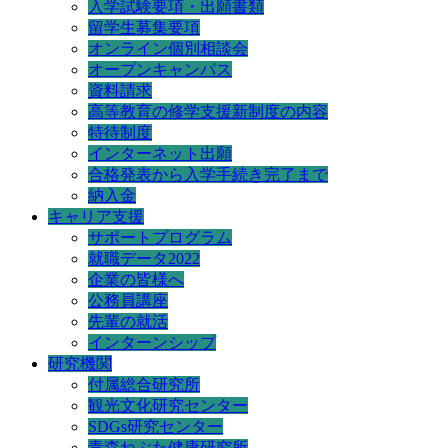
入学試験要項・出願書類
留学生募集要項
オンライン個別相談会
オープンキャンパス
資料請求
高等教育の修学支援新制度の内容
特待制度
インターネット出願
合格発表から入学手続き完了まで
納入金
キャリア支援
サポートプログラム
就職データ2022
企業の皆様へ
公務員講座
先輩の就活
インターンシップ
研究機関
付属総合研究所
観光文化研究センター
SDGs研究センター
青森ねぶた健康研究所