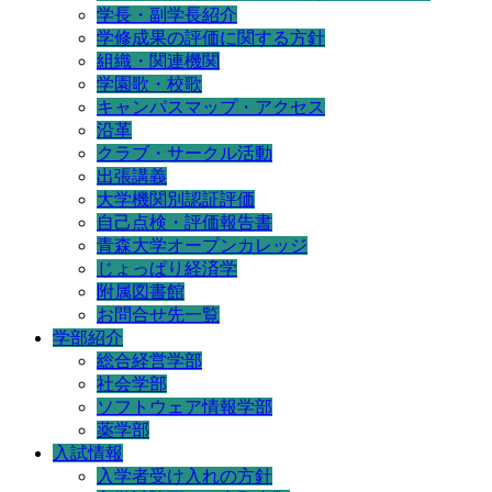
学長・副学長紹介
学修成果の評価に関する方針
組織・関連機関
学園歌・校歌
キャンパスマップ・アクセス
沿革
クラブ・サークル活動
出張講義
大学機関別認証評価
自己点検・評価報告書
青森大学オープンカレッジ
じょっぱり経済学
附属図書館
お問合せ先一覧
学部紹介
総合経営学部
社会学部
ソフトウェア情報学部
薬学部
入試情報
入学者受け入れの方針