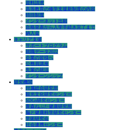
資料請求
高等教育の修学支援新制度の内容
特待制度
インターネット出願
合格発表から入学手続き完了まで
納入金
キャリア支援
サポートプログラム
就職データ2022
企業の皆様へ
公務員講座
先輩の就活
インターンシップ
研究機関
付属総合研究所
観光文化研究センター
SDGs研究センター
青森ねぶた健康研究所
脳と健康科学研究センター
学術研究会
社会連携センター