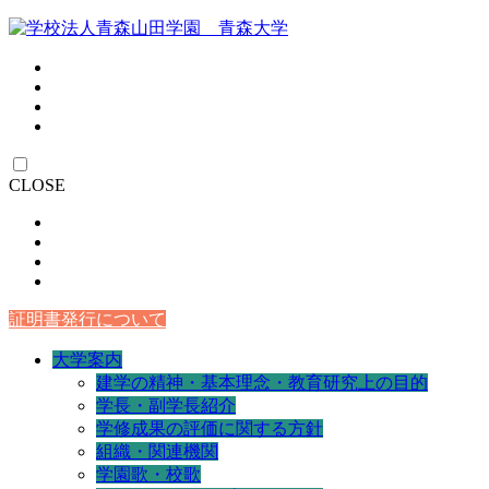
CLOSE
証明書発行について
大学案内
建学の精神・基本理念・教育研究上の目的
学長・副学長紹介
学修成果の評価に関する方針
組織・関連機関
学園歌・校歌