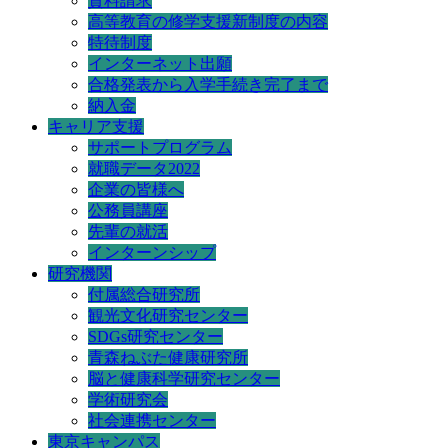
資料請求
高等教育の修学支援新制度の内容
特待制度
インターネット出願
合格発表から入学手続き完了まで
納入金
キャリア支援
サポートプログラム
就職データ2022
企業の皆様へ
公務員講座
先輩の就活
インターンシップ
研究機関
付属総合研究所
観光文化研究センター
SDGs研究センター
青森ねぶた健康研究所
脳と健康科学研究センター
学術研究会
社会連携センター
東京キャンパス