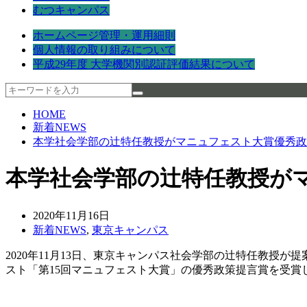
むつキャンパス
ホームページ管理・運用細則
個人情報の取り組みについて
平成29年度 大学機関別認証評価結果について
HOME
新着NEWS
本学社会学部の辻特任教授がマニュフェスト大賞優秀政
本学社会学部の辻特任教授が
2020年11月16日
新着NEWS
,
東京キャンパス
2020年11月13日、東京キャンパス社会学部の辻特任教
スト「第
15
回マニュフェスト大賞」の優秀政策提言賞を受賞