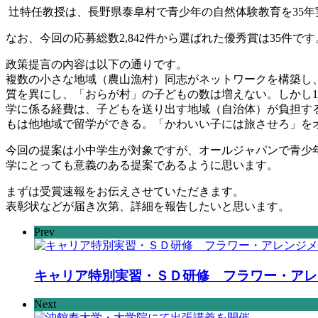
辻特任教授は、長野県泰阜村で青少年の自然体験教育を
35
年
なお、今回の応募総数
2,842
件から選ばれた優秀賞は
35
件です
政策提言の内容は以下の通りです。
複数の小さな地域（農山漁村）同志がネットワークを構築し
質を異にし、「おらが村」の子どもの数は増えない。しかし
1
学に係る経費は、子どもを送り出す地域（自治体）が負担す
もは他地域で留学ができる。「かわいい子には旅させろ」を
今回の提案は小中学生が対象ですが、オールジャパンで青少
学にとっても意義のある提案であるように思います。
まずは受賞速報をお伝えさせていただきます。
表彰状などが届き次第、詳細を報告したいと思います。
Prev
キャリア特別実習・ＳＤ研修 フラワー・アレ
Next