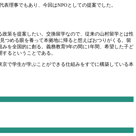
代表理事でもあり、今回は
NPO
としての提案でした。
る政策を提案したい。交換留学なので、従来の山村留学とは性
を見つめる眼を養って本拠地に帰ると想えばおつりがくる。留
組みを全国的に創る。義務教育
9
年の間に
1
年間、希望した子ど
開するということである。
東京で学生が学ぶことができる仕組みをすでに構築している本