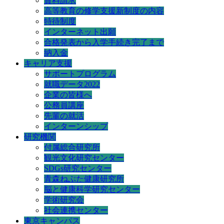
資料請求
高等教育の修学支援新制度の内容
特待制度
インターネット出願
合格発表から入学手続き完了まで
納入金
キャリア支援
サポートプログラム
就職データ2022
企業の皆様へ
公務員講座
先輩の就活
インターンシップ
研究機関
付属総合研究所
観光文化研究センター
SDGs研究センター
青森ねぶた健康研究所
脳と健康科学研究センター
学術研究会
社会連携センター
東京キャンパス