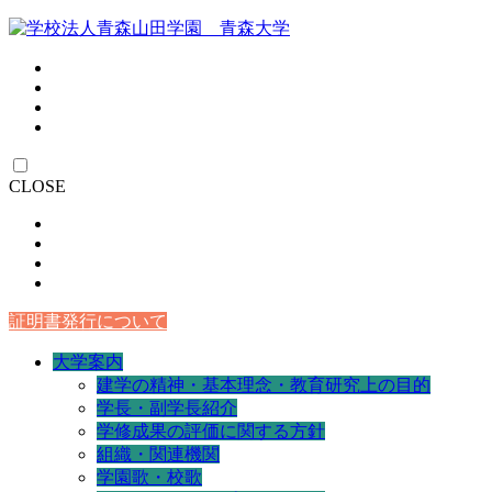
CLOSE
証明書発行について
大学案内
建学の精神・基本理念・教育研究上の目的
学長・副学長紹介
学修成果の評価に関する方針
組織・関連機関
学園歌・校歌