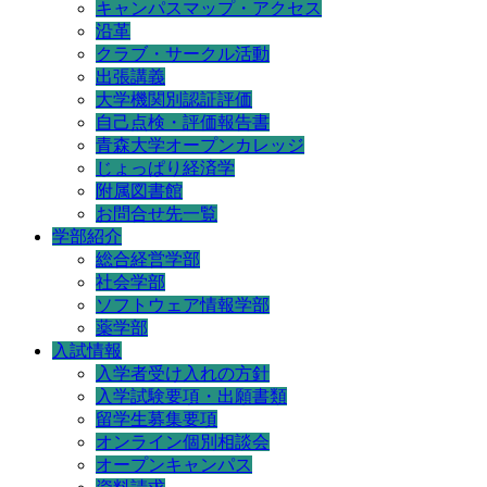
キャンパスマップ・アクセス
沿革
クラブ・サークル活動
出張講義
大学機関別認証評価
自己点検・評価報告書
青森大学オープンカレッジ
じょっぱり経済学
附属図書館
お問合せ先一覧
学部紹介
総合経営学部
社会学部
ソフトウェア情報学部
薬学部
入試情報
入学者受け入れの方針
入学試験要項・出願書類
留学生募集要項
オンライン個別相談会
オープンキャンパス