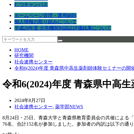
むつキャンパス
ホームページ管理・運用細則
個人情報の取り組みについて
平成29年度 大学機関別認証評価結果について
HOME
研究機関
社会連携センター
令和6(2024)年度 青森県中高生薬剤師体験セミナーの開
令和6(2024)年度 青森県中
2024年8月27日
社会連携センター
,
薬学部NEWS
8月24日・25日、青森大学と青森県教育委員会の共催によ
76名、合計152名が参加しました。参加者の内訳は以下の通