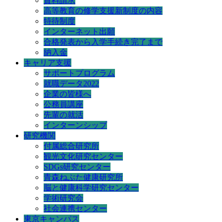
資料請求
高等教育の修学支援新制度の内容
特待制度
インターネット出願
合格発表から入学手続き完了まで
納入金
キャリア支援
サポートプログラム
就職データ2022
企業の皆様へ
公務員講座
先輩の就活
インターンシップ
研究機関
付属総合研究所
観光文化研究センター
SDGs研究センター
青森ねぶた健康研究所
脳と健康科学研究センター
学術研究会
社会連携センター
東京キャンパス