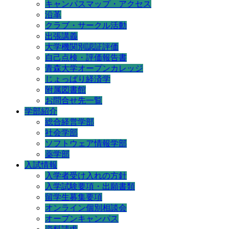
キャンパスマップ・アクセス
沿革
クラブ・サークル活動
出張講義
大学機関別認証評価
自己点検・評価報告書
青森大学オープンカレッジ
じょっぱり経済学
附属図書館
お問合せ先一覧
学部紹介
総合経営学部
社会学部
ソフトウェア情報学部
薬学部
入試情報
入学者受け入れの方針
入学試験要項・出願書類
留学生募集要項
オンライン個別相談会
オープンキャンパス