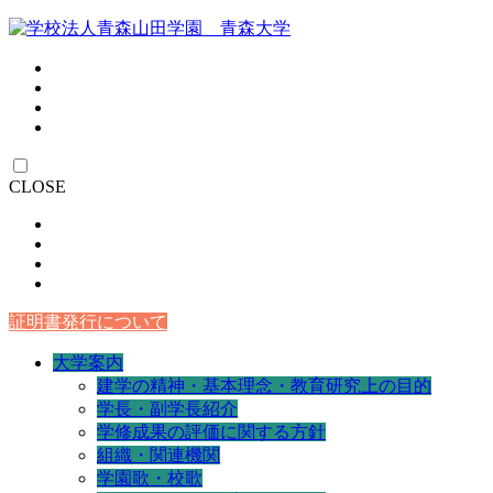
CLOSE
証明書発行について
大学案内
建学の精神・基本理念・教育研究上の目的
学長・副学長紹介
学修成果の評価に関する方針
組織・関連機関
学園歌・校歌