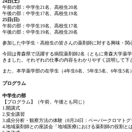
24日(土)
午前の部：中学生21名、高校生20名
午後の部：中学生17名、高校生19名
25日(日)
午前の部：中学生19名、高校生17名
午後の部：中学生19名、高校生20名
参加した中学生・高校生の皆さんの薬剤師に対する興味・関
今回は青森県で活躍する病院薬剤師2名（ともに青森大学薬学
きました。それぞれの仕事の内容をわかりやすく説明して下
また、本学薬学部の在学生（4年生6名、5年生5名、6年生
プログラム
中学生の部
【プログラム】（午前、午後とも同じ）
1.開講式
2.安全講習
3.成分分析・観察方法の体験（8月24日：ペーパークロマト
4.地域薬剤師との座談会「地域医療における薬剤師の役割と