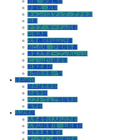
組織・関連機関
学園歌・校歌
キャンパスマップ・アクセス
沿革
クラブ・サークル活動
出張講義
大学機関別認証評価
自己点検・評価報告書
青森大学オープンカレッジ
じょっぱり経済学
附属図書館
お問合せ先一覧
学部紹介
総合経営学部
社会学部
ソフトウェア情報学部
薬学部
入試情報
入学者受け入れの方針
入学試験要項・出願書類
留学生募集要項
オンライン個別相談会