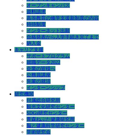
オープンキャンパス
資料請求
高等教育の修学支援新制度の内容
特待制度
インターネット出願
合格発表から入学手続き完了まで
納入金
キャリア支援
サポートプログラム
就職データ2022
企業の皆様へ
公務員講座
先輩の就活
インターンシップ
研究機関
付属総合研究所
観光文化研究センター
SDGs研究センター
青森ねぶた健康研究所
脳と健康科学研究センター
学術研究会