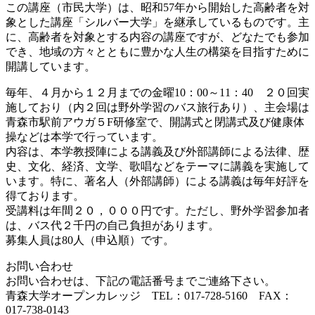
この講座（市民大学）は、昭和57年から開始した高齢者を対
象とした講座「シルバー大学」を継承しているものです。主
に、高齢者を対象とする内容の講座ですが、どなたでも参加
でき、地域の方々とともに豊かな人生の構築を目指すために
開講しています。
毎年、４月から１２月までの金曜10：00～11：40 ２０回実
施しており（内２回は野外学習のバス旅行あり）、主会場は
青森市駅前アウガ５F研修室で、開講式と閉講式及び健康体
操などは本学で行っています。
内容は、本学教授陣による講義及び外部講師による法律、歴
史、文化、経済、文学、歌唱などをテーマに講義を実施して
います。特に、著名人（外部講師）による講義は毎年好評を
得ております。
受講料は年間２０，０００円です。ただし、野外学習参加者
は、バス代２千円の自己負担があります。
募集人員は80人（申込順）です。
お問い合わせ
お問い合わせは、下記の電話番号までご連絡下さい。
青森大学オープンカレッジ TEL：017-728-5160 FAX：
017-738-0143