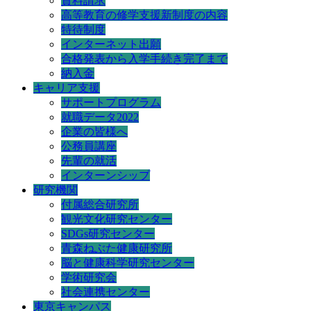
資料請求
高等教育の修学支援新制度の内容
特待制度
インターネット出願
合格発表から入学手続き完了まで
納入金
キャリア支援
サポートプログラム
就職データ2022
企業の皆様へ
公務員講座
先輩の就活
インターンシップ
研究機関
付属総合研究所
観光文化研究センター
SDGs研究センター
青森ねぶた健康研究所
脳と健康科学研究センター
学術研究会
社会連携センター
東京キャンパス