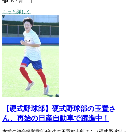
部OB・青 […]
もっと詳しく
【硬式野球部】硬式野球部の玉置さ
ん、再始の日産自動車で躍進中！
本学の総合経営学部4年生の玉置健士郎さん（硬式野球部・