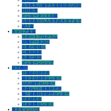
資料請求
高等教育の修学支援新制度の内容
特待制度
インターネット出願
合格発表から入学手続き完了まで
納入金
キャリア支援
サポートプログラム
就職データ2022
企業の皆様へ
公務員講座
先輩の就活
インターンシップ
研究機関
付属総合研究所
観光文化研究センター
SDGs研究センター
青森ねぶた健康研究所
脳と健康科学研究センター
学術研究会
社会連携センター
東京キャンパス