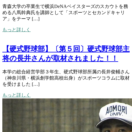
青森大学の卒業生で横浜DeNAベイスターズのスカウトを務
める八馬幹典氏を講師として「スポーツとセカンドキャリ
ア」をテーマ […]
もっと詳しく
【硬式野球部】〔第５回〕硬式野球部主
将の長井さんが取材されました！！
本学の総合経営学部３年生、硬式野球部所属の長井俊輔さん
（神奈川県・横浜創学館高校出身）がスポーツコラムに取材
を受けました […]
もっと詳しく