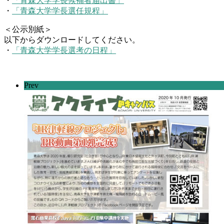
・
「青森大学学長候補者届出書」
・
「青森大学学長選任規程」
＜公示別紙＞
以下からダウンロードしてください。
・
「青森大学学長選考の日程」
Prev