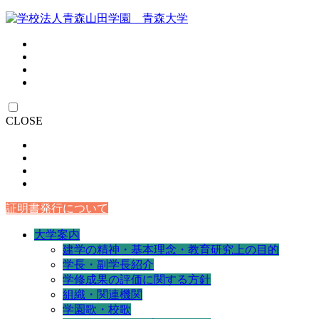
CLOSE
証明書発行について
大学案内
建学の精神・基本理念・教育研究上の目的
学長・副学長紹介
学修成果の評価に関する方針
組織・関連機関
学園歌・校歌