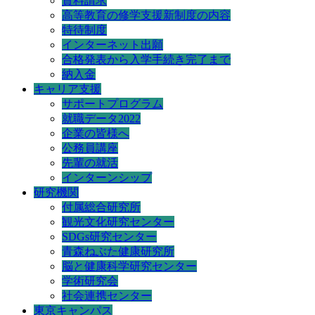
資料請求
高等教育の修学支援新制度の内容
特待制度
インターネット出願
合格発表から入学手続き完了まで
納入金
キャリア支援
サポートプログラム
就職データ2022
企業の皆様へ
公務員講座
先輩の就活
インターンシップ
研究機関
付属総合研究所
観光文化研究センター
SDGs研究センター
青森ねぶた健康研究所
脳と健康科学研究センター
学術研究会
社会連携センター
東京キャンパス