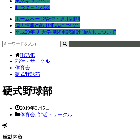
東京キャンパス
むつキャンパス
ホームページ管理・運用細則
個人情報の取り組みについて
平成29年度 大学機関別認証評価結果について
HOME
部活・サークル
体育会
硬式野球部
硬式野球部
2019年3月5日
体育会
,
部活・サークル
活動内容