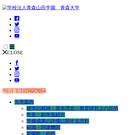
CLOSE
証明書発行について
大学案内
建学の精神・基本理念・教育研究上の目的
学長・副学長紹介
学修成果の評価に関する方針
組織・関連機関
学園歌・校歌