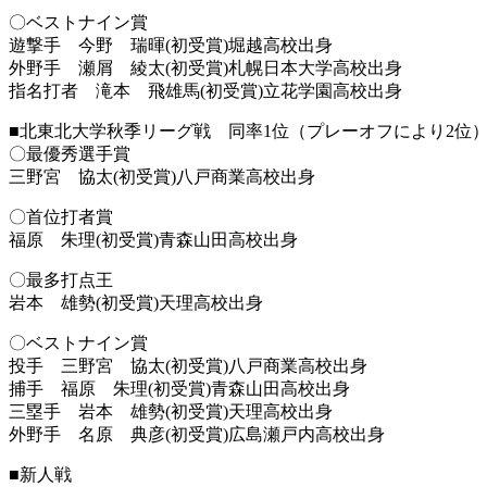
〇ベストナイン賞
遊撃手 今野 瑞暉(初受賞)堀越高校出身
外野手 瀬屑 綾太(初受賞)札幌日本大学高校出身
指名打者 滝本 飛雄馬(初受賞)立花学園高校出身
■北東北大学秋季リーグ戦 同率1位（プレーオフにより2位
〇最優秀選手賞
三野宮 協太(初受賞)八戸商業高校出身
〇首位打者賞
福原 朱理(初受賞)青森山田高校出身
〇最多打点王
岩本 雄勢(初受賞)天理高校出身
〇ベストナイン賞
投手 三野宮 協太(初受賞)八戸商業高校出身
捕手 福原 朱理(初受賞)青森山田高校出身
三塁手 岩本 雄勢(初受賞)天理高校出身
外野手 名原 典彦(初受賞)広島瀬戸内高校出身
■新人戦