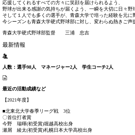
応援してくれるすべての方々に笑顔を届けられるよう、
野球が出来る感謝の気持ちが届くよう、一瞬を大切に日々野
そして１人でも多くの選手が、青森大学で培った経験を元に
今シーズンも青森大学硬式野球部に対し、変わらぬ熱きご声
青森大学硬式野球部監督 三浦 忠吉
最新情報
人数：選手98人 マネージャー2人 学生コーチ2人
最近の活動成績など
【2021年度】
■北東北大学春季リーグ戦 3位
〇首位打者賞
今野 瑞暉(初受賞)堀越高校出身
瀬屑 綾太(初受賞)札幌日本大学高校出身