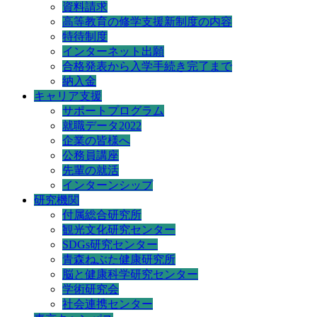
資料請求
高等教育の修学支援新制度の内容
特待制度
インターネット出願
合格発表から入学手続き完了まで
納入金
キャリア支援
サポートプログラム
就職データ2022
企業の皆様へ
公務員講座
先輩の就活
インターンシップ
研究機関
付属総合研究所
観光文化研究センター
SDGs研究センター
青森ねぶた健康研究所
脳と健康科学研究センター
学術研究会
社会連携センター