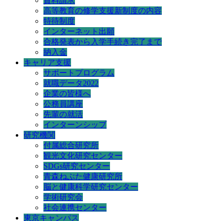
資料請求
高等教育の修学支援新制度の内容
特待制度
インターネット出願
合格発表から入学手続き完了まで
納入金
キャリア支援
サポートプログラム
就職データ2022
企業の皆様へ
公務員講座
先輩の就活
インターンシップ
研究機関
付属総合研究所
観光文化研究センター
SDGs研究センター
青森ねぶた健康研究所
脳と健康科学研究センター
学術研究会
社会連携センター
東京キャンパス