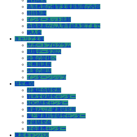
資料請求
高等教育の修学支援新制度の内容
特待制度
インターネット出願
合格発表から入学手続き完了まで
納入金
キャリア支援
サポートプログラム
就職データ2022
企業の皆様へ
公務員講座
先輩の就活
インターンシップ
研究機関
付属総合研究所
観光文化研究センター
SDGs研究センター
青森ねぶた健康研究所
脳と健康科学研究センター
学術研究会
社会連携センター
東京キャンパス