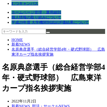
むつキャンパス
ホームページ管理・運用細則
個人情報の取り組みについて
平成29年度 大学機関別認証評価結果について
HOME
新着NEWS
名原典彦選手（総合経営学部4年・硬式野球部） 広島
東洋カープ指名挨拶実施
名原典彦選手（総合経営学部4
年・硬式野球部） 広島東洋
カープ指名挨拶実施
2022年11月2日
新着NEWS
,
部活・サークルNEWS