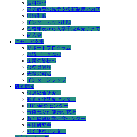
資料請求
高等教育の修学支援新制度の内容
特待制度
インターネット出願
合格発表から入学手続き完了まで
納入金
キャリア支援
サポートプログラム
就職データ2022
企業の皆様へ
公務員講座
先輩の就活
インターンシップ
研究機関
付属総合研究所
観光文化研究センター
SDGs研究センター
青森ねぶた健康研究所
脳と健康科学研究センター
学術研究会
社会連携センター