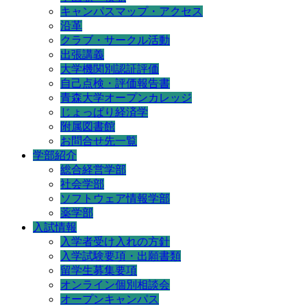
キャンパスマップ・アクセス
沿革
クラブ・サークル活動
出張講義
大学機関別認証評価
自己点検・評価報告書
青森大学オープンカレッジ
じょっぱり経済学
附属図書館
お問合せ先一覧
学部紹介
総合経営学部
社会学部
ソフトウェア情報学部
薬学部
入試情報
入学者受け入れの方針
入学試験要項・出願書類
留学生募集要項
オンライン個別相談会
オープンキャンパス