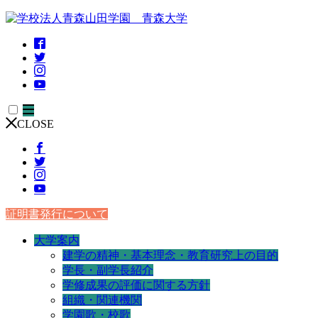
CLOSE
証明書発行について
大学案内
建学の精神・基本理念・教育研究上の目的
学長・副学長紹介
学修成果の評価に関する方針
組織・関連機関
学園歌・校歌