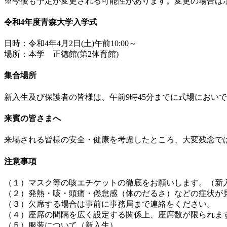
※今後も予定が変更される可能性があります。変更の場合は
令和4年度青森大学入学式
日時：令和4年4月2日(土)午前10:00～
場所：本学 正徳館(第2体育館)
集合場所
新入生及び保護者の皆様は、午前9時45分までに式場におい
来賓の皆さまへ
来場される皆様の安全・健康を考慮したところ、大変残念で
注意事項
（１）マスク等の咳エチケットの徹底をお願いします。（新
（２）発熱・咳・頭痛・倦怠感（体のだるさ）などの症状が
（３）欠席する場合は事前に事務局まで連絡をください。
（４）座席の間隔を広く設定する関係上、座席数が限られま
（５）服装について（新入生）