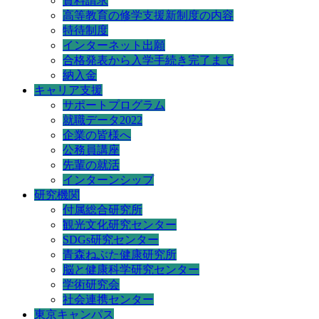
資料請求
高等教育の修学支援新制度の内容
特待制度
インターネット出願
合格発表から入学手続き完了まで
納入金
キャリア支援
サポートプログラム
就職データ2022
企業の皆様へ
公務員講座
先輩の就活
インターンシップ
研究機関
付属総合研究所
観光文化研究センター
SDGs研究センター
青森ねぶた健康研究所
脳と健康科学研究センター
学術研究会
社会連携センター
東京キャンパス