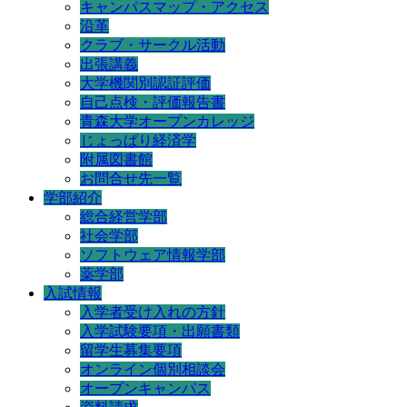
キャンパスマップ・アクセス
沿革
クラブ・サークル活動
出張講義
大学機関別認証評価
自己点検・評価報告書
青森大学オープンカレッジ
じょっぱり経済学
附属図書館
お問合せ先一覧
学部紹介
総合経営学部
社会学部
ソフトウェア情報学部
薬学部
入試情報
入学者受け入れの方針
入学試験要項・出願書類
留学生募集要項
オンライン個別相談会
オープンキャンパス