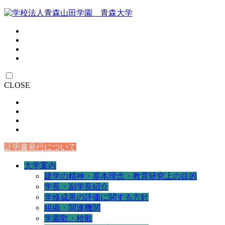
CLOSE
証明書発行について
大学案内
建学の精神・基本理念・教育研究上の目的
学長・副学長紹介
学修成果の評価に関する方針
組織・関連機関
学園歌・校歌