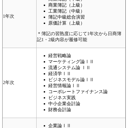
商業簿記（上級）
工業簿記（中級）
1年次
簿記中級総合演習
原価計算（上級）
＊簿記の習熟度に応じて1年次から日商簿
記1・2級内容が履修可能
経営戦略論
マーケティング論ⅠⅡ
流通システム論 ⅠⅡ
経済学ⅠⅡ
ビジネスモデル論ⅠⅡ
2年次
経営情報論ⅠⅡ
コーポレートファイナンス論
ビジネス実践
中小企業会計論
財務会計論
企業論ⅠⅡ