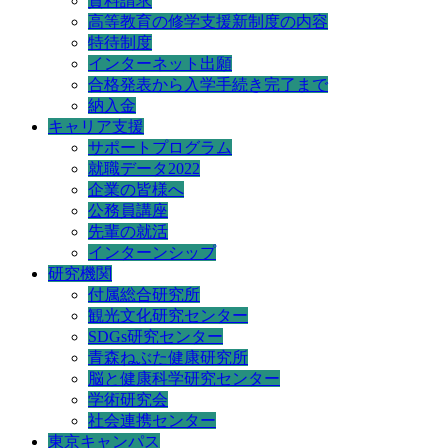
資料請求
高等教育の修学支援新制度の内容
特待制度
インターネット出願
合格発表から入学手続き完了まで
納入金
キャリア支援
サポートプログラム
就職データ2022
企業の皆様へ
公務員講座
先輩の就活
インターンシップ
研究機関
付属総合研究所
観光文化研究センター
SDGs研究センター
青森ねぶた健康研究所
脳と健康科学研究センター
学術研究会
社会連携センター
東京キャンパス