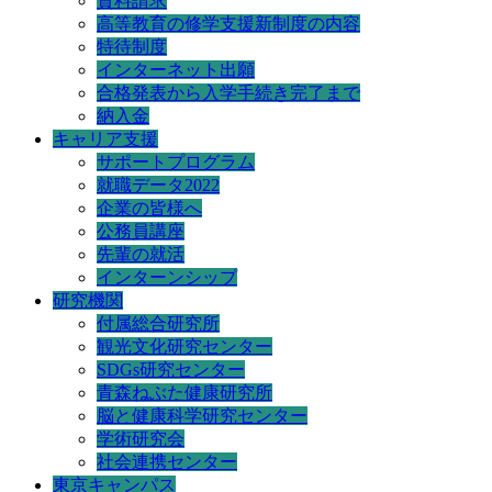
資料請求
高等教育の修学支援新制度の内容
特待制度
インターネット出願
合格発表から入学手続き完了まで
納入金
キャリア支援
サポートプログラム
就職データ2022
企業の皆様へ
公務員講座
先輩の就活
インターンシップ
研究機関
付属総合研究所
観光文化研究センター
SDGs研究センター
青森ねぶた健康研究所
脳と健康科学研究センター
学術研究会
社会連携センター
東京キャンパス