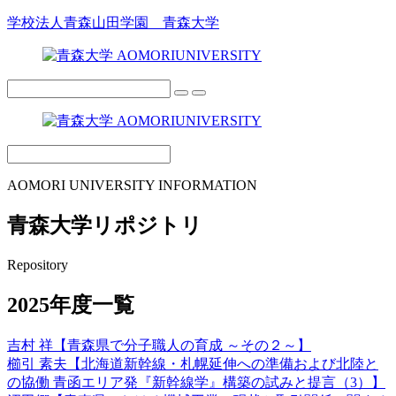
学校法人青森山田学園 青森大学
AOMORI UNIVERSITY INFORMATION
青森大学リポジトリ
Repository
2025年度一覧
吉村 祥【青森県で分子職人の育成 ～その２～】
櫛引 素夫【北海道新幹線・札幌延伸への準備および北陸と
の協働 ⻘函エリア発『新幹線学』構築の試みと提言（3）】