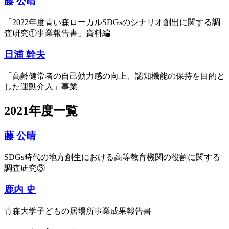
藤 公晴
「2022年度青い森ローカルSDGsのシナリオ創出に関する調
査研究①事業報告書」資料編
日浦 幹夫
「高齢健常者の自己効力感の向上、認知機能の保持を目的と
した運動介入」事業
2021年度一覧
藤 公晴
SDGs時代の地方創生における高等教育機関の役割に関する
調査研究③
鹿内 史
青森大学子どもの居場所事業成果報告書