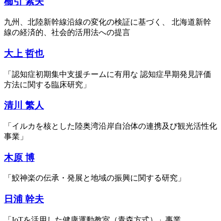
櫛引 素夫
九州、北陸新幹線沿線の変化の検証に基づく、 北海道新幹
線の経済的、社会的活用法への提言
大上 哲也
「認知症初期集中支援チームに有用な 認知症早期発見評価
方法に関する臨床研究」
清川 繁人
「イルカを核とした陸奥湾沿岸自治体の連携及び観光活性化
事業」
木原 博
「鮫神楽の伝承・発展と地域の振興に関する研究」
日浦 幹夫
「IoTを活用した健康運動教室（青森方式）」事業