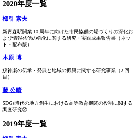
2020年度一覧
櫛引 素夫
新⻘森駅開業 10 周年に向けた市⺠協働の場づくりの深化お
よび情報発信の強化に関する研究・実践成果報告書（ネッ
ト・配布版）
木原 博
鮫神楽の伝承・発展と地域の振興に関する研究事業（2 回
目）
藤 公晴
SDGs時代の地方創生における高等教育機関の役割に関する
調査研究②
2019年度一覧