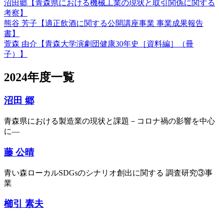
沼田郷【青森県における機械工業の現状と取引関係に関する
考察】
熊谷 芳子【適正飲酒に関する公開講座事業 事業成果報告
書】
萱森 由介【青森大学演劇団健康30年史［資料編］（冊
子）】
2024年度一覧
沼田 郷
青森県における製造業の現状と課題－コロナ禍の影響を中心
に―
藤 公晴
⻘い森ローカルSDGsのシナリオ創出に関する 調査研究③事
業
櫛引 素夫